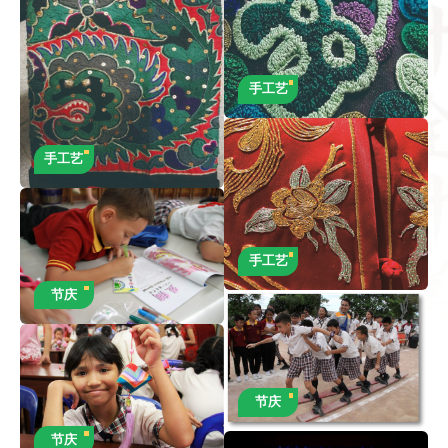
山吃山、靠水吃水”的艰苦过往，彼时村民多以养
鱼谋生，收入微薄、生活拮据，与如今产业兴
旺、生态宜居的景象形成鲜明对比。 行程尾声，
主持人走进寻常农户家中，与村民围坐闲谈、共
手工艺
品农家风味，倾听普通人眼中的村庄变迁。村民
们纷纷吐露心声，如今村庄生态环境持续向好，
茶旅、观光等多元产业遍地开花，就业选择更加
手工艺
丰富，人居环境、收入水平同步提升，人人都真
切享受到生态治理与产业发展带来的红利。 本期
旅程揽尽赣南客家山水风光，串联生态治理、铁
道文旅、非遗制茶、富民产业多重篇章。从同步
手工艺
推进的生态治理政策，到活化利用的森林观光铁
路；从代代相传的绿茶非遗技艺，到惠及千家万
节庆
户的茶旅富民产业，园村用实践诠释生态优先、
产业富民的乡村振兴路径。一汪青山、一缕茶
香、一列旧轨，共同绘就宜居宜业、百姓安乐的
客乡新图景，一同走进园村，见证一座生态乡村
节庆
的华丽蝶变。
节庆