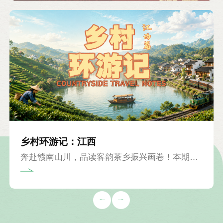
乡村环游记：江西
奔赴赣南山川，品读客韵茶乡振兴画卷！本期
《乡村环游记》跟随主持人安泽走进江西赣州上
犹县梅水乡园村，走进这座获评国家级生态乡镇
的美丽乡村，探寻治山、治水、治污协同推进的
生态治理之路，沉浸式感受客家古韵、复古铁
道、非遗茶香交织而成的乡村发展新图景，读懂