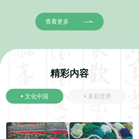
绿水青山带给村落的蜕变与新生。 整座村落群山
环抱，白墙黛瓦的客家民居错落铺展，山水相融
的清幽环境常年吸引各地游客前来观光休闲，优
查看更多
良生态是园村最亮眼的底色。主持人安泽跟随本
地村民陈伯伯一同登上森林小火车，穿行于林海
茶园之间，解锁独属于园村的复古浪漫。陈博文
细致讲解这条森林铁路的前世今生：早年铁路承
担山林物资运输重任，伴随生态发展规划落地，
老旧线路完成全方位改造，摇身一变成为特色观
光文旅项目，老旧铁道焕发全新活力，成为带动
精彩内容
乡村客流的标志性打卡点。 告别复古小火车，镜
头移步千亩连片茶园，主持人与绿茶制作技艺非
遗传承人陈开敏深度交流。陈师傅现场展示传统
绿茶全套古法工序，现场演示手工炒制等核心技
文化中国
多彩世界
艺，细致拆解非遗制茶的门道与匠心。为深挖本
土茶产业发展脉络，主持人专访本地乡贤伍复
明。伍复明详细介绍园村特色本土茶叶品类，讲
述村庄联动周边农户、吸纳村民入园采茶务工的
惠民举措，稳定就业渠道切实提升农户收入、改
善群众生活。他回望往昔岁月，细数早年村落“靠