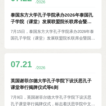
2026
容，从文学价值、跨文化传播等角度展开交流。
巴德岗市副市长拉贾尼·乔希，巴格马蒂省议
泰国东方大学孔子学院承办2026年泰国孔
员、巴尔·维卡什英语学校校长苏伦德拉·拉杰·
子学院（课堂）发展联盟院长联席会暨国
戈赛，阿尼哥协会前主席、汉学家塔姆，孔院中
际中文教育研讨会等6则
7月15日，泰国东方大学孔子学院承办2026年泰
方院长李双成及各界代表等150余人参加。《劳
国孔子学院（课堂）发展联盟院长联席会暨国际
动日报》《廓尔喀报》等当地多家媒体对活动进
中文教育研讨会。会议由泰国孔子学院（课堂）
行报道。
发展联盟主办，以“数智驱动，产教融合：AI时
代泰国孔子学院的战略定位与国际中文教育新生
07.21
态”为主题，围绕人工智能赋能国际中文教育、
2026
孔院创新发展、中泰产教融合、在线教学质量保
障、中国企业在东部经济走廊的发展趋势及人才
英国谢菲尔德大学孔子学院下设沃思孔子
需求等议题展开交流与研讨。中国国际中文教育
课堂举行揭牌仪式等6则
基金会副理事长、秘书长赵灵山，温州医科大学
7月9日，英国谢菲尔德大学孔子学院下设沃思
校长李校堃，温州大学校长赵敏通过视频致辞。
孔子课堂举行揭牌仪式，标志着沃思学院中文教
泰国东部经济走廊政策委员会办公室助理秘书长