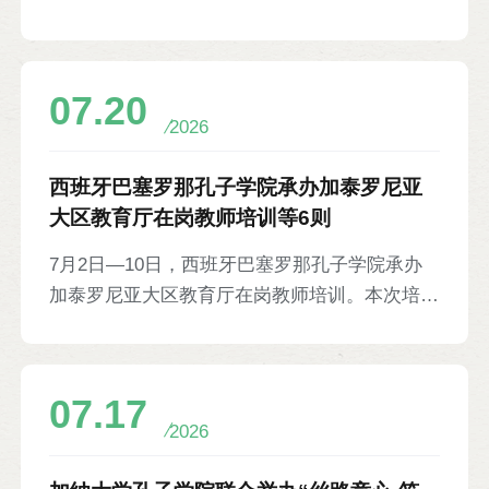
学正式迈入专业化发展新阶段。揭牌现场，沃思
乔吉特·沃拉旺索·维拉库尔，泰国20余所孔子学
学院学生通过情境对话展示中文学习成果，并表
院和孔子课堂的中泰方院长、负责人和教师代表
演乐器演奏、歌舞等文艺节目。沃思学院院长霍
等近50人出席会议。
07.20
普金，谢菲尔德大学副校长巴特勒，孔院英方院
2026
长安迪、中方院长戴者华，学院师生及家长代表
等百余人参加。
西班牙巴塞罗那孔子学院承办加泰罗尼亚
大区教育厅在岗教师培训等6则
7月2日—10日，西班牙巴塞罗那孔子学院承办
加泰罗尼亚大区教育厅在岗教师培训。本次培训
共设中文教师教学能力培训、各学科教师零起点
中文课、中小学教师中国文化与手工坊培训三门
课程，内容涉及课堂活动设计、教学目标规划、
07.17
中国教育体系总体概况、中国哲学，以及中国书
2026
法、国画、京剧、剪纸等文化展示与体验活动。
当地55名在岗教师参加培训。