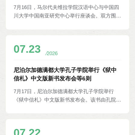
7月16日，马尔代夫维拉学院汉语中心与中国四
川大学中国南亚研究中心举行座谈会。双方围绕
中马人文交流、联合课题研究、合作出版等议题
进行交流，并在共建智库对话平台、联合研究、
人才培养、文化交流、政策咨询与服务等方面形
07.23
成合作规划。四川大学中国南亚研究中心副主
2026
任、首席专家邱永辉，汉语中心中方院长任柏铭
及双方代表参加。
尼泊尔加德满都大学孔子学院举行《狱中
信札》中文版新书发布会等6则
7月17日，尼泊尔加德满都大学孔子学院举行
《狱中信札》中文版新书发布会。该书由孔院中
方教师张宏伟与本土教师柏那亚共同翻译，共收
录了该书作者、尼泊尔农工党主席罗希特创作的
25封家书。发布会上，罗希特分享创作历程，
07.22
两位译者分享翻译理念，与会人员围绕该书内