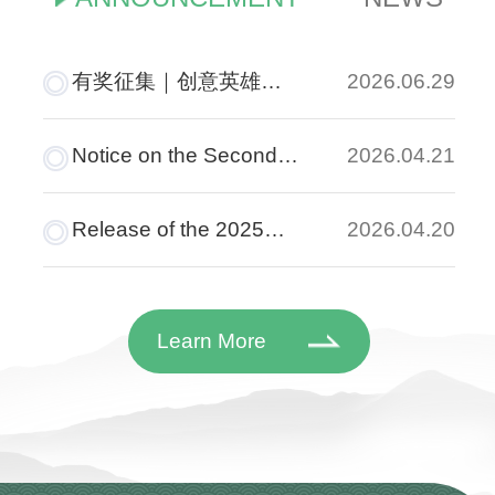
有奖征集｜创意英雄令
2026.06.29
发布！“最・孔院”品牌活
动LOGO征集开启
Notice on the Second
2026.04.21
Selection Event of
Cases on Confucius
Release of the 2025
2026.04.20
Institute Digital
Collection of Exemplary
Application and Practice
Cases of Confucius
Institute Digital
Learn More
Applications and
Practices