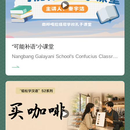
“可能补语”小课堂
Nangbang Galayani School's Confucius Classroom