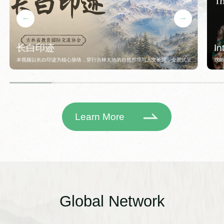
长白印迹
In
Ch
本视频以长白印迹为核心脉络，穿行吉林大地的自然胜境与人文长河，全景式呈现
戏
长白山孕育的民族根脉、生态馈赠与时代风华，将一座圣山、一条大江、一方沃土
怀。
的千年故事娓娓道来。 视频从长白山华盖峰下的天女浴躬池启程，揭开满族起源
三
的神秘传说。三仙女沐浴、朱雀衔籽、佛库伦受孕、布库里雍顺定乱开国的神话，
魅力
不仅是满族人的精神原点，更让长白山成为民族圣地。从肃慎、挹娄、勿吉、靺鞨
首篇
到女真、满族，千年族群演进在此扎根；清代乌拉贡物文化、东北大御路、冰嬉盛
楼
Learn More
典，记录着白山黑水与中原文明的深度交融。汉语里的“磨蹭”、长春之名的由来、
沉
满族剪纸的豪放粗犷，都在细节里印证着文化共生的印记，让长白文脉成为中华文
此
明多元一体的生动注脚。 自然是长白山最厚重的馈赠。视频深入原始森林，展现
悟
松茸、红松、人参等珍稀物产的生长与采撷，还原“放山”“老把头节”“去单回双”等传
从业
统习俗，读懂长白人对自然的敬畏与感恩。松花江自天池奔涌而出，作为母亲河滋
州
养黑吉大地，孕育出查干湖冬捕、雾凇奇观、向海湿地等绝美风光；中华秋沙鸭、
术
东北虎等生灵在此繁衍生息，2800余种野生植被、63种兽类、288种鸟类，构筑
唱
起中国最完整的温带生态系统之一。春的生机、夏的清凉、秋的绚烂、冬的圣洁，
习
长白山以四季之美，书写着人与自然和谐共生的诗篇。 作为东北亚地理中心，吉
的独
Global Network
林因长白而起，随松花而动。这里是多民族共生的家园，满族、朝鲜族、蒙古族等
托
世代相守，吉剧、秧歌、农民画、满族刺绣、松花石雕刻等非遗技艺，绽放出多彩
位
的民俗光彩。这里更是新中国工业与文化的摇篮，中国一汽诞生第一辆解放卡车，
同行