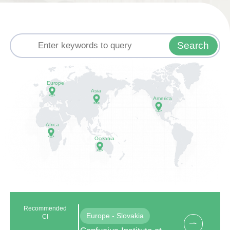
长春电影制片厂创下七项影史第一，见证着国家发展的坚实步伐。依托世界黄金滑
艰
雪带的天赋，吉林借2022北京冬奥会东风，将传统冰嬉转化为现代冰雪热潮，北
并立
大壶、长白山国际度假区、净月潭瓦萨冰雪节，让冰雪运动融入日常，续写着长白
国
人勇敢坚毅的精神内核。 从神话传说到历史传承，从生态秘境到人间烟火，从古
戏
Search
老非遗到现代振兴，本视频以山水为骨、以人文为魂、以时代为韵，完整勾勒出吉
中
林的自然之美、民族之韵、文化之魂。长白山的巍峨、松花江的奔流、黑土地的丰
饶、多民族的交融，共同凝聚成深刻而鲜活的长白印迹。这不仅是一方地域的影像
志，更是一曲献给自然、民族与时代的赞歌，让观众在光影之间，读懂白山黑水的
Europe
千年底蕴，感受吉林大地的蓬勃生机，看见中华文明在东北边疆的绵延与绽放。
Asia
America
Africa
Oceania
Recommended
Europe - Slovakia
CI