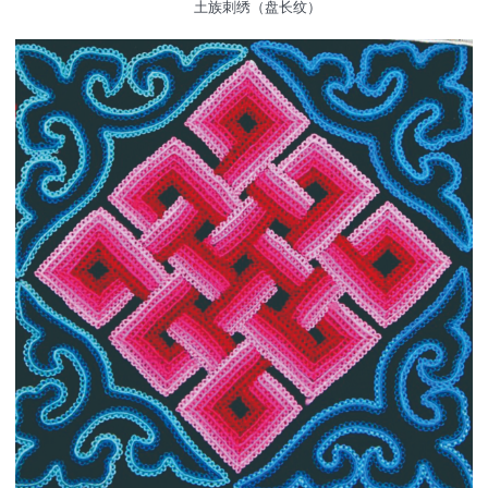
土族刺绣（盘长纹）