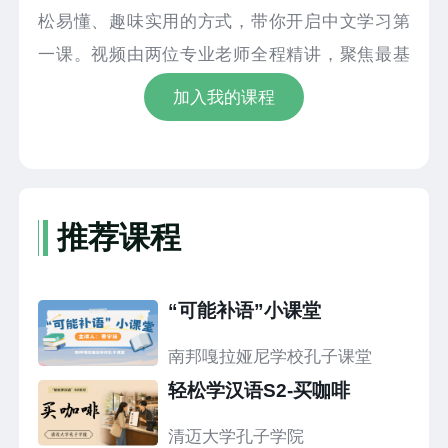
松易懂、趣味实用的方式，带你开启中文学习第
一课。视频由两位专业老师全程精讲，聚焦最基
础、最常用的中文日常寒暄用语，核心讲解“你好”
加入我的课程
“早上好”“晚上好”“再见”等高频交际表达，搭配标
准中文发音+精准泰语翻译对照，逐词拆解含义、
带读纠正发音，零基础也能轻松跟上。课程还还
原真实生活交际场景，通过生动情景对话示范用
推荐课程
法，让大家不仅学会读音、记住意思，更能掌握
实际交流技巧，快速开口说中文。无复杂语法、
“可能补语”小课堂
无枯燥记忆，零基础友好、易学易记。不管是日
常交流、留学出行还是兴趣学习，都能快速掌握
南邦嘎拉娅尼学校孔子课堂
实用中文寒暄技能。跟着清迈大学孔子学院，轻
轻松学汉语S2-买咖啡
松学中文，快乐开口说，快来一起学习吧！
清迈大学孔子学院