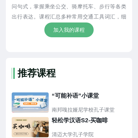
问句式，掌握乘坐公交、骑摩托车、步行等各类
出行表达。课程汇总多种常用交通工具词汇，细
致讲解疑问词 “怎么”、句尾语气词 “呢” 以及副词
加入我的课程
“就” 的用法，搭配实景人物对话示范与跟读练
习，讲解浅显直白，易学易记。
推荐课程
“可能补语”小课堂
南邦嘎拉娅尼学校孔子课堂
轻松学汉语S2-买咖啡
清迈大学孔子学院