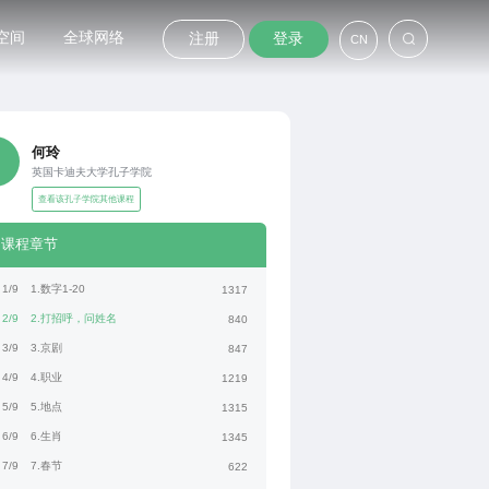
空间
全球网络
注册
登录
CN
何玲
英国卡迪夫大学孔子学院
查看该孔子学院其他课程
课程章节
1/9
1.数字1-20
1317
2/9
2.打招呼，问姓名
840
3/9
3.京剧
847
4/9
4.职业
1219
5/9
5.地点
1315
6/9
6.生肖
1345
7/9
7.春节
622