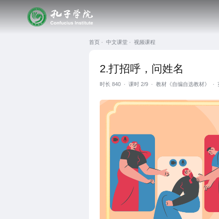
首页 ·
中文课堂 ·
视频课程
2.打招呼，问姓名
时长
840
·
课时 2/9
·
教材《自编自选教材》
·