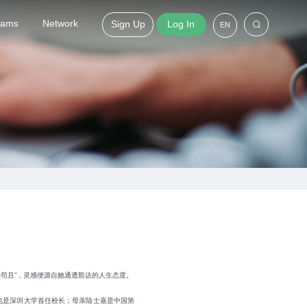
grams
Network
Sign Up
Log In
EN
苟且”，灵感便源自她通透豁达的人生态度。
也是深圳大学首任校长；母亲陆士嘉是中国第