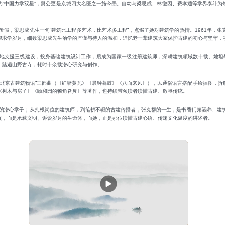
为“中国力学双星”，舅公更是京城四大名医之一施今墨。自幼与梁思成、林徽因、费孝通等学界泰斗为
。
暑假，梁思成先生一句“建筑比工程多艺术，比艺术多工程”，点燃了她对建筑学的热情。1961年，
望求学岁月，细数梁思成先生治学的严谨与待人的温和，追忆老一辈建筑大家保护古建的初心与坚守，
地支援三线建设，投身基础建筑设计工作，后成为国家一级注册建筑师，深耕建筑领域数十载。她坦然
，踏遍山野古寺，耗时十余载潜心研究与创作。
“北京古建筑物语”三部曲（《红墙黄瓦》《晨钟暮鼓》《八面来风》），以通俗语言搭配手绘插图，拆
《树木与房子》《颐和园的犄角旮旯》等著作，也持续带领读者读懂古建、敬畏传统。
的潜心学子；从扎根岗位的建筑师，到笔耕不辍的古建传播者，张克群的一生，是书香门第涵养、建
瓦，而是承载文明、诉说岁月的生命体，而她，正是那位读懂古建心语、传递文化温度的讲述者。