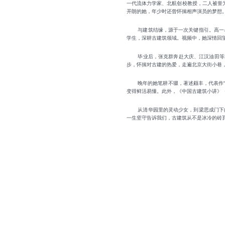
一代流体力学家、北航创校教授，二人被誉
开朗的她，年少时还曾怀揣相声演员的梦想
与建筑结缘，源于一次关键指引。高一
学生，深耕古建筑领域。视频中，她深情回
毕业后，张克群奔赴大庆、江汉油田等
步，怀揣对古建的热爱，走遍北京大街小巷
晚年的她笔耕不辍，著述颇丰，代表作
变得鲜活易懂。此外，《中国古建筑小讲》
从清华园里的灵动少女，到梁思成门下
一生坚守告诉我们，古建筑从不是冰冷的砖