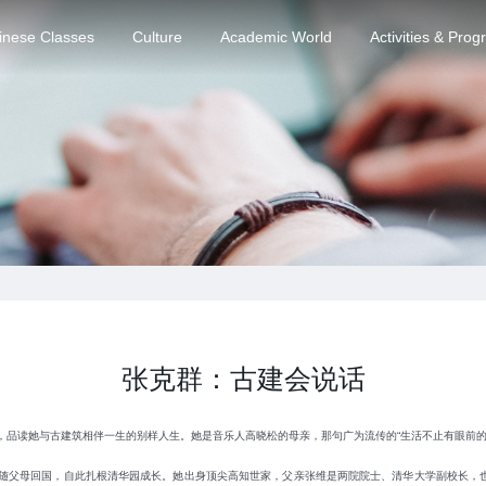
inese Classes
Culture
Academic World
Activities & Pro
张克群：古建会说话
，品读她与古建筑相伴一生的别样人生。她是音乐人高晓松的母亲，那句广为流传的“生活不止有眼前的
4岁随父母回国，自此扎根清华园成长。她出身顶尖高知世家，父亲张维是两院院士、清华大学副校长，