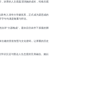
邻，浓厚的人文底蕴浸润她的成长，性格乐观
张克群考入清华大学建筑系，正式成为梁思成的
字字句句满是敬重与怀念。
自评“大器晚成”，退休后仍未停下探索的脚
解古建的营造智慧与文化密码，让厚重的历史
筑学识沉淀与豁达人生态度的完美融合。她以