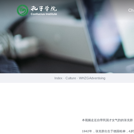
Ch
Index ·
Culture
·
WHZGAdvertising
本视频走近自带民国才女气韵的张克群
1942年，张克群出生于德国柏林，