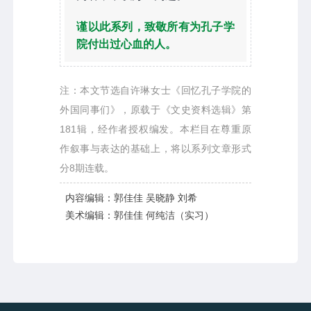
谨以此系列，致敬所有为孔子学
院付出过心血的人。
注：本文节选自许琳女士《回忆孔子学院的
外国同事们》，原载于《文史资料选辑》第
181辑，经作者授权编发。本栏目在尊重原
作叙事与表达的基础上，将以系列文章形式
分8期连载。
内容编辑：郭佳佳 吴晓静 刘希
美术编辑：郭佳佳 何纯洁（实习）