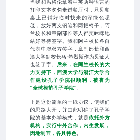
当我和席格伦拿着中英两种语言的
打印文本匆匆走进餐厅时，只见餐
桌上已铺好临时找来的深绿色呢
毯，放好两支钢笔和两把椅子，阿
兰校长和章副部长等人都笑眯眯地
站好等待签字。我和阿兰校长各自
代表中澳双方签字，章副部长和西
澳大学副校长马·希烈斯作为见证人
也签了字。
后来，在阿兰校长的大
力支持下，西
澳大学与浙江大学合
作建设孔子学院很顺利，被誉为
“全球模范孔子学院”
。
正是这份简单的一纸协议，使我们
的思路大开，并由此明确了孔子学
院的基本办学模式，就是
依托外方
机构，实行中外合作，内生发展，
因地制宜，各具特色
。