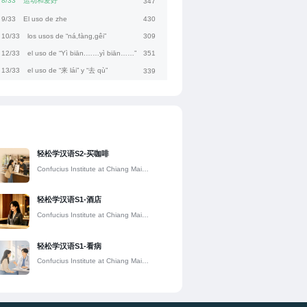
8/33
运动和爱好
347
9/33
El uso de zhe
430
10/33
los usos de “ná,fàng,gêi”
309
12/33
el uso de “Yì biān.……yì biān……”
351
13/33
el uso de “来 lái” y “去 qù”
339
14/33
Los cuatro tonos en chino mandarín
444
15/33
El uso de sustantivos de color
243
16/33
Léxico sobre los colores
425
17/33
Las oraciones interrogativas específicas que hacen preguntas con “哪儿”,“哪”
204
轻松学汉语S2-买咖啡
18/33
Vocales ua uo uai uei
1389
Confucius Institute at Chiang Mai
19/33
ba expresar imperativo
545
University
20/33
“是……的”的用法
549
轻松学汉语S1-酒店
21/33
z c s zh ch sh
464
Confucius Institute at Chiang Mai
University
22/33
Quiero beber té
357
轻松学汉语S1-看病
23/33
cómo es el tiempo de mañana
304
Confucius Institute at Chiang Mai
24/33
Caracteres chinos filo, arriba, abajo
455
University
25/33
Números entre 1-10
475
26/33
Nombres de chaqueta, camiseta, traje, vestido, pantalones largos, pantalones cortos
455