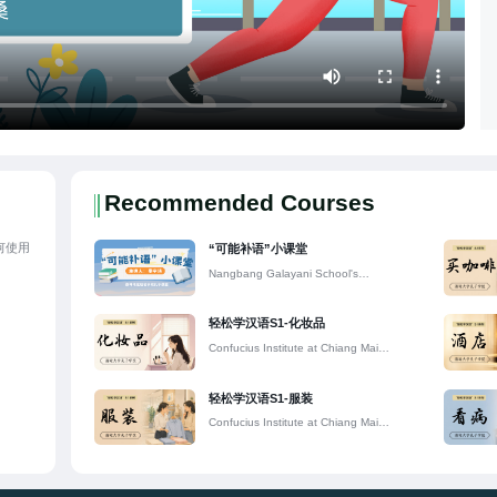
Recommended Courses
何使用
“可能补语”小课堂
Nangbang Galayani School's
Confucius Classroom
轻松学汉语S1-化妆品
Confucius Institute at Chiang Mai
University
轻松学汉语S1-服装
Confucius Institute at Chiang Mai
University