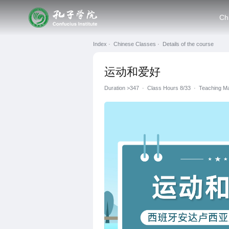
Ch
Index ·
Chinese Classes ·
Details of the course
运动和爱好
Duration
>347
·
Class Hours 8/33
·
Teaching