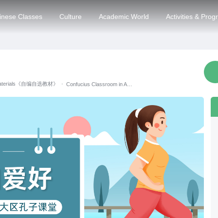
inese Classes
Culture
Academic World
Activities & Pro
 Materials《自编自选教材》
·
Confucius Classroom in Andalusia, Spain