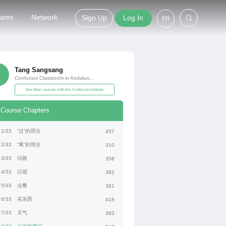
grams
Network
Sign Up
Log In
EN
Tang Sangsang
Confucius Classroom in Andalusia, Spain
See other courses with this Confucius Institute
Course Chapters
1/33
“过”的用法
457
2/33
“离”的用法
310
3/33
问路
358
4/33
日期
382
5/33
点餐
381
6/33
买东西
418
7/33
天气
393